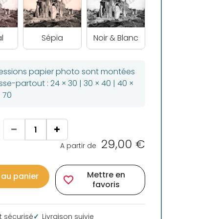
l
Sépia
Noir & Blanc
ressions papier photo sont montées
se-partout : 24 × 30 | 30 × 40 | 40 ×
× 70
29,00 €
A partir de
Mettre en
 au panier
favorite_border
favoris
 sécurisé
Livraison suivie