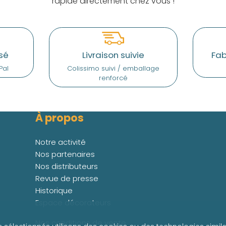
rapide directement chez vous !
sé
Livraison suivie
Fab
Pal
Colissimo suivi / emballage
renforcé
À propos
Notre activité
Nos partenaires
Nos distributeurs
Revue de presse
Historique
Espace décorateurs
Nos conditions de vente