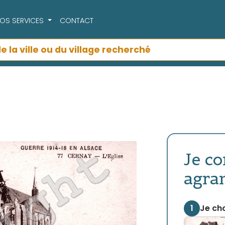
OS SERVICES
CONTACT
Je c
agra
1
Je cho