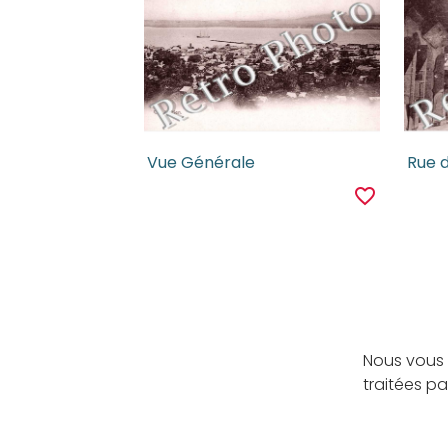
Vue Générale
Rue 
favorite_border
Nous vous 
traitées p