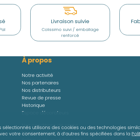
sé
Livraison suivie
Fab
Pal
Colissimo suivi / emballage
renforcé
À propos
Notre activité
Nos partenaires
Nos distributeurs
Revue de presse
Historique
Espace décorateurs
Nos conditions de vente
s sélectionnés utilisons des cookies ou des technologies simila
Mentions Légales
avec votre consentement, à d’autres fins spécifiées dans la
Pol