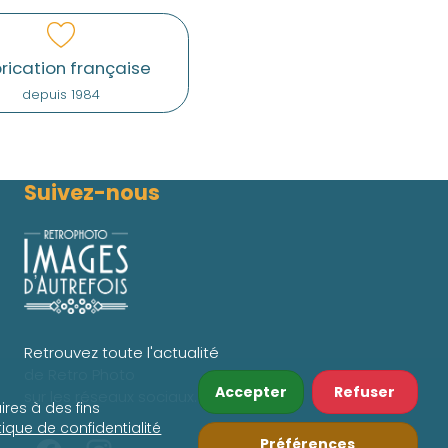
rication française
depuis 1984
Suivez-nous
Retrouvez toute l'actualité
de Retro Photo
Accepter
Refuser
sur les réseaux sociaux.
ires à des fins
itique de confidentialité
Préférences