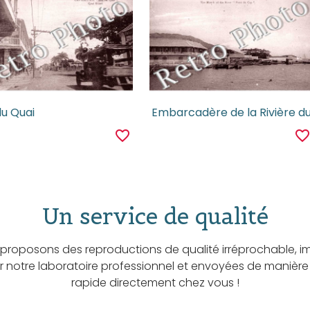
du Quai
favorite_border
favorite_borde
Un service de qualité
proposons des reproductions de qualité irréprochable, i
ar notre laboratoire professionnel et envoyées de manière
rapide directement chez vous !