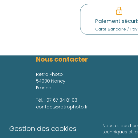
Paiement sécuri
Carte Bancaire / Pay
Nous contacter
Retro Photo
54000 Nancy
France
Tél. :
07 67 34 81 03
contact@retrophoto.fr
Nous et des tier
Gestion des cookies
techniques et, 