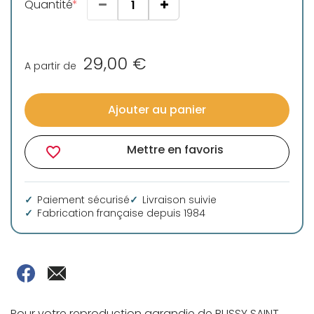
Quantité
29,00 €
A partir de
Ajouter au panier
Mettre en favoris
favorite_border
Paiement sécurisé
Livraison suivie
Fabrication française depuis 1984
Pour votre reproduction agrandie de BUSSY SAINT