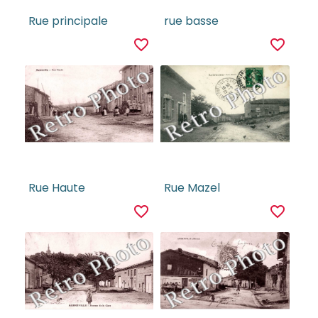
Rue principale
rue basse
favorite_border
favorite_border
Rue Haute
Rue Mazel
favorite_border
favorite_border