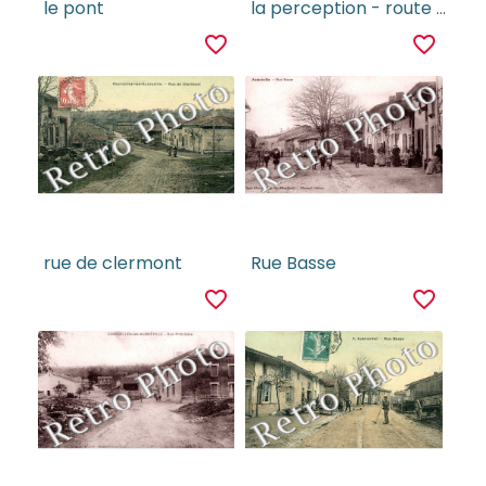
le pont
la perception - route de clermont
favorite_border
favorite_border
rue de clermont
Rue Basse
favorite_border
favorite_border