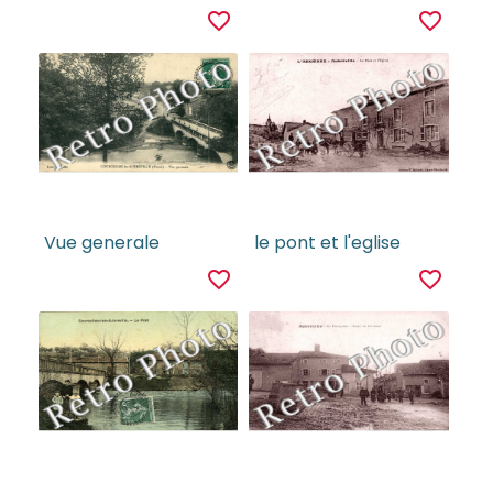
favorite_border
favorite_border
Vue generale
le pont et l'eglise
favorite_border
favorite_border