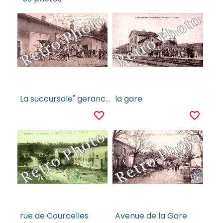
La succursale" gerance bure
la gare
favorite_border
favorite_border
rue de Courcelles
Avenue de la Gare