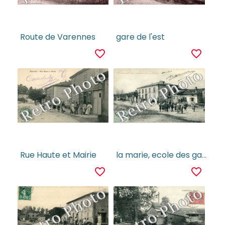
Route de Varennes
gare de l'est
favorite_border
favorite_border
Rue Haute et Mairie
la marie, ecole des garcons
favorite_border
favorite_border