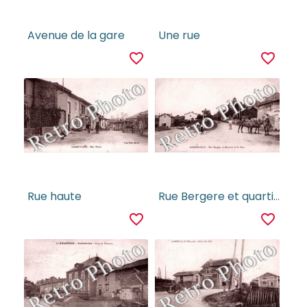
Avenue de la gare
Une rue
favorite_border
favorite_border
Rue haute
Rue Bergere et quartier de la gare
favorite_border
favorite_border