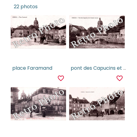
22 photos
place Faramand
pont des Capucins et clocher Saint Just.
favorite_border
favorite_border