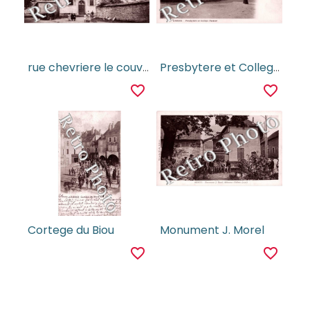
rue chevriere le couvent
Presbytere et College Pasteur
favorite_border
favorite_border
Cortege du Biou
Monument J. Morel
favorite_border
favorite_border