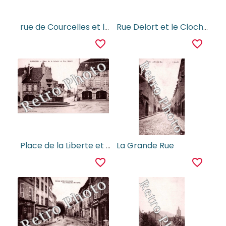
rue de Courcelles et le pont
Rue Delort et le Clocher
favorite_border
favorite_border
Place de la Liberte et Rue Delord
La Grande Rue
favorite_border
favorite_border