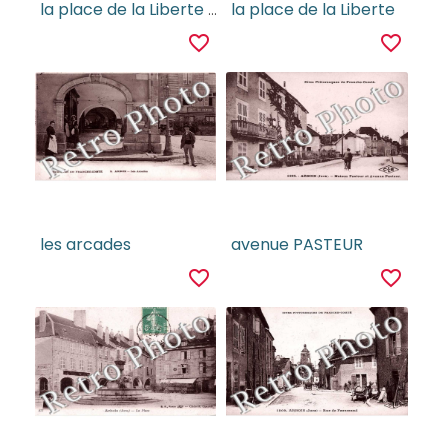
la place de la Liberte et rue de l'hotel de ville
la place de la Liberte
favorite_border
favorite_border
les arcades
avenue PASTEUR
favorite_border
favorite_border