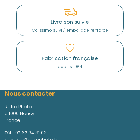
Livraison suivie
Colissimo suivi / emballage renforcé
Fabrication française
depuis 1984
Nous contacter
Retro Photo
54000 Nancy
France
Tél. :
07 67 34 81 03
contact@retrophoto.fr