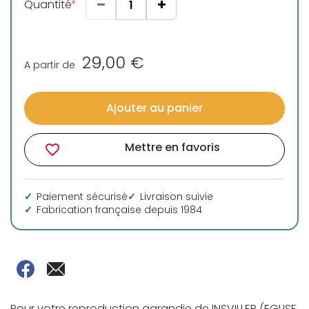
Quantité
29,00 €
A partir de
Ajouter au panier
Mettre en favoris
favorite_border
Paiement sécurisé
Livraison suivie
Fabrication française depuis 1984
Pour votre reproduction agrandie de INSVILLER (EGLISE