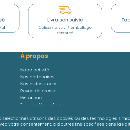
sé
Livraison suivie
Fab
Pal
Colissimo suivi / emballage
renforcé
À propos
Notre activité
Nos partenaires
Nos distributeurs
Revue de presse
Historique
Espace décorateurs
Nos conditions de vente
s sélectionnés utilisons des cookies ou des technologies simila
Mentions Légales
avec votre consentement, à d’autres fins spécifiées dans la
Pol