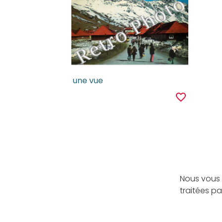
une vue
favorite_border
Nous vous 
traitées p