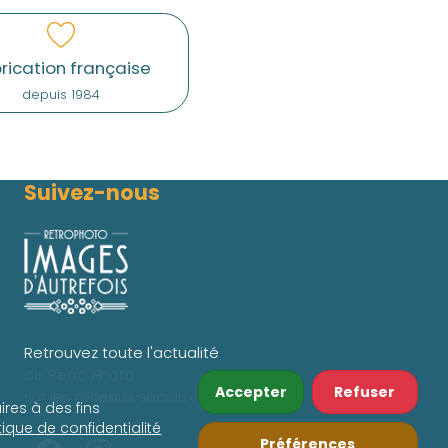
rication française
depuis 1984
Suivez-nous
Retrouvez toute l'actualité
de Retro Photo
Accepter
Refuser
sur les réseaux sociaux.
ires à des fins
itique de confidentialité
Préférences