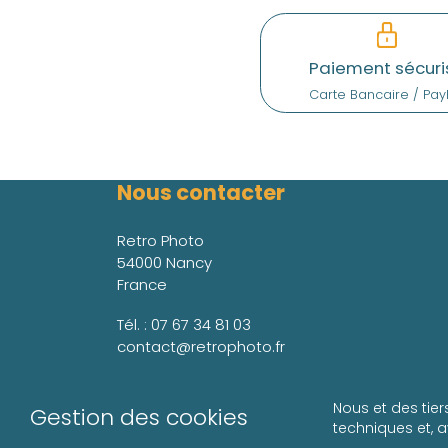
Paiement sécuri
Carte Bancaire / Pay
Nous contacter
Retro Photo
54000 Nancy
France
Tél. :
07 67 34 81 03
contact@retrophoto.fr
Nous et des tier
Gestion des cookies
techniques et, 