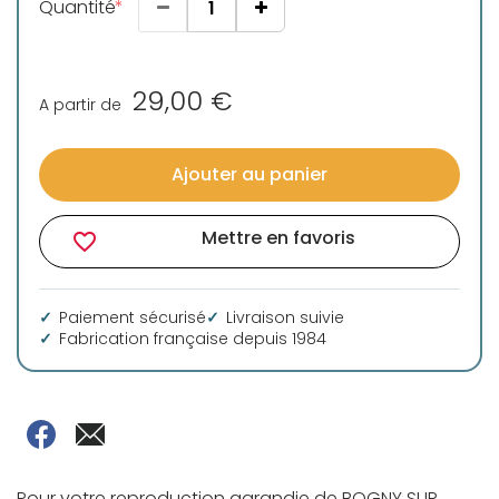
Quantité
29,00 €
A partir de
Ajouter au panier
Mettre en favoris
favorite_border
Paiement sécurisé
Livraison suivie
Fabrication française depuis 1984
Pour votre reproduction agrandie de BOGNY SUR