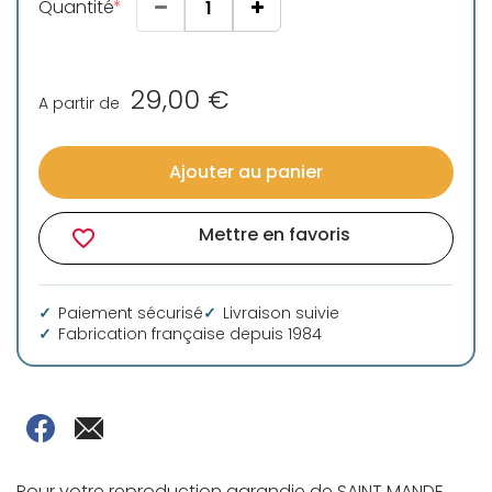
Quantité
29,00 €
A partir de
Ajouter au panier
Mettre en favoris
favorite_border
Paiement sécurisé
Livraison suivie
Fabrication française depuis 1984
Pour votre reproduction agrandie de SAINT MANDE