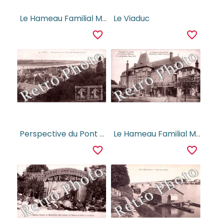
Le Hameau Familial Montbricon, le Bassin
Le Viaduc
favorite_border
favorite_border
Perspective du Pont du Chemin de Fer
Le Hameau Familial Montbricon
favorite_border
favorite_border