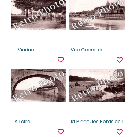
le Viaduc
Vue Generale
favorite_border
favorite_border
LA Loire
la Plage, les Bords de la Loire
favorite_border
favorite_border