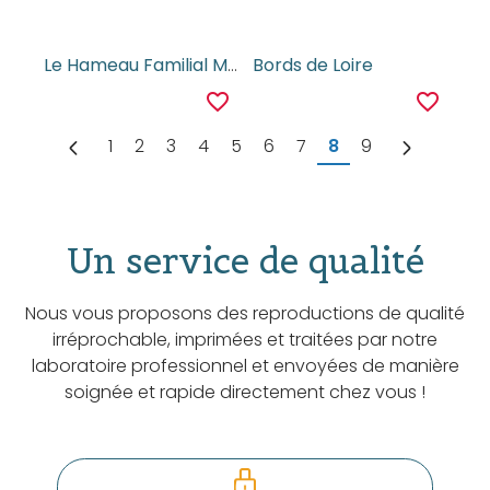
Le Hameau Familial Montbricon, le Theatre du Soleil et des Fleurs
Bords de Loire
favorite_border
favorite_border
1
2
3
4
5
6
7
8
9
Un service de qualité
Nous vous proposons des reproductions de qualité
irréprochable, imprimées et traitées par notre
laboratoire professionnel et envoyées de manière
soignée et rapide directement chez vous !