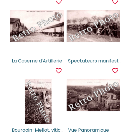
favorite_border
favorite_border
La Caserne d'Artillerie
Spectateurs manifestation sportive, appareil Photo
favorite_border
favorite_border
Bourgoin-Mellot, viticulteur, vue d'une pepiniere
Vue Panoramique