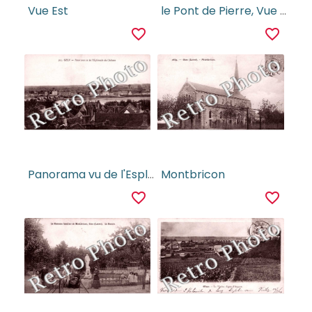
Vue Est
le Pont de Pierre, Vue Generale du Berry
favorite_border
favorite_border
Panorama vu de l'Esplanade du Chateau
Montbricon
favorite_border
favorite_border